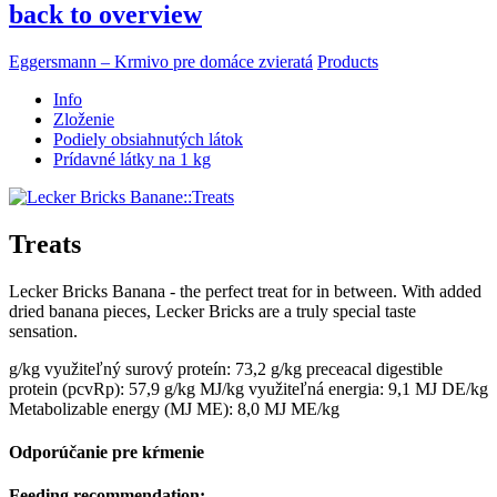
back to overview
Eggersmann – Krmivo pre domáce zvieratá
Products
Info
Zloženie
Podiely obsiahnutých látok
Prídavné látky na 1 kg
Treats
Lecker Bricks Banana - the perfect treat for in between. With added
dried banana pieces, Lecker Bricks are a truly special taste
sensation.
g/kg využiteľný surový proteín: 73,2 g/kg
preceacal digestible
protein (pcvRp): 57,9 g/kg
MJ/kg využiteľná energia: 9,1 MJ DE/kg
Metabolizable energy (MJ ME): 8,0 MJ ME/kg
Odporúčanie pre kŕmenie
Feeding recommendation: