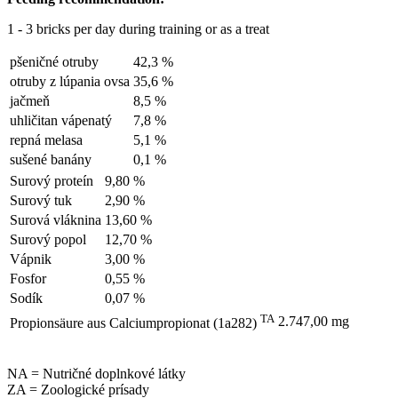
1 - 3 bricks per day during training or as a treat
pšeničné otruby
42,3 %
otruby z lúpania ovsa
35,6 %
jačmeň
8,5 %
uhličitan vápenatý
7,8 %
repná melasa
5,1 %
sušené banány
0,1 %
Surový proteín
9,80 %
Surový tuk
2,90 %
Surová vláknina
13,60 %
Surový popol
12,70 %
Vápnik
3,00 %
Fosfor
0,55 %
Sodík
0,07 %
TA
2.747,00 mg
Propionsäure aus Calciumpropionat (1a282)
NA = Nutričné doplnkové látky
ZA = Zoologické prísady